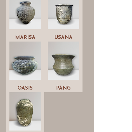
MARISA
USANA
OASIS
PANG