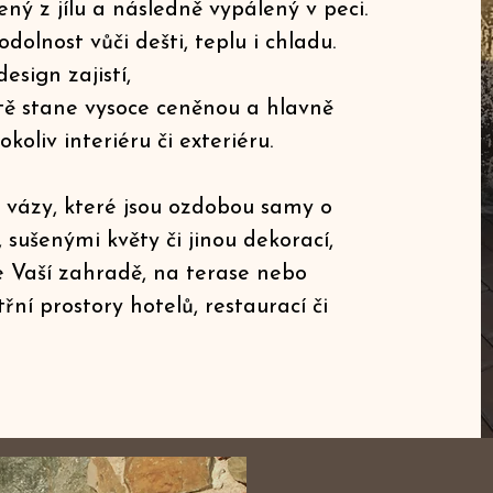
ený z jílu a následně vypálený v peci.
dolnost vůči dešti, teplu i chladu.
esign zajistí,
itě stane vysoce ceněnou a hlavně
oliv interiéru či exteriéru.
é vázy, které jsou ozdobou samy o
, sušenými květy či jinou dekorací,
ve Vaší zahradě, na terase nebo
ní prostory hotelů, restaurací či