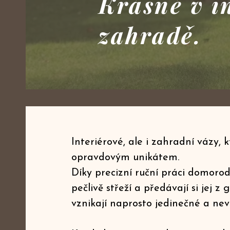
Krásné v i
zahradě.
Interiérové, ale i zahradní vázy, 
opravdovým unikátem.
Díky precizní ruční práci domorodý
pečlivě střeží a předávají si jej z
vznikají naprosto jedinečné a ne