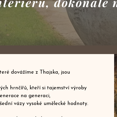
nteriéru, dokonalé 
které dovážíme z Thajska, jsou
ch hrnčířů, kteří si tajemství výroby
 generace na generaci,
všední vázy vysoké umělecké hodnoty.