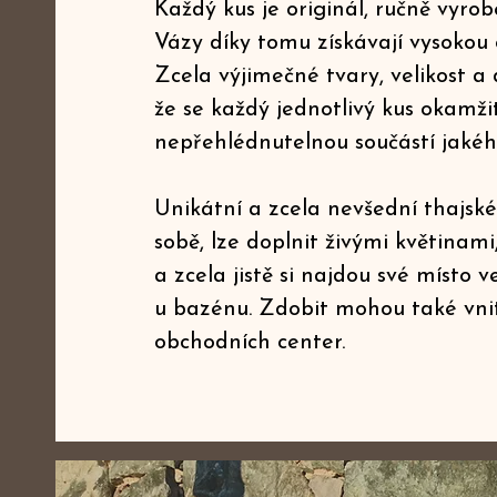
Každý kus je originál, ručně vyrob
Vázy díky tomu získávají vysokou o
Zcela výjimečné tvary, velikost a d
že se každý jednotlivý kus okamž
nepřehlédnutelnou součástí jakéhok
Unikátní a zcela nevšední thajsk
sobě, lze doplnit živými květinami
a zcela jistě si najdou své místo 
u bazénu.
Zdobit mohou také vnitř
obchodních center.