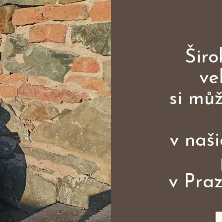
Širo
ve
si mů
v naš
v Praz