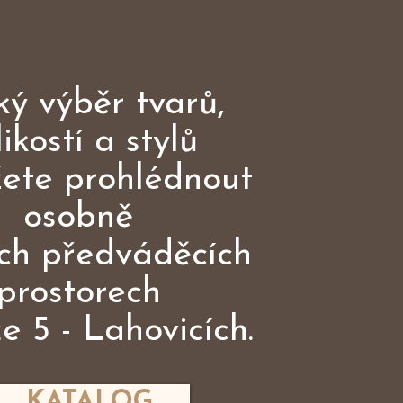
ký výběr tvarů,
likostí a stylů
žete prohlédnout
osobně
ich předváděcích
prostorech
e 5 - Lahovicích.
KATALOG