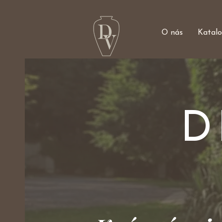
O nás
Katal
D