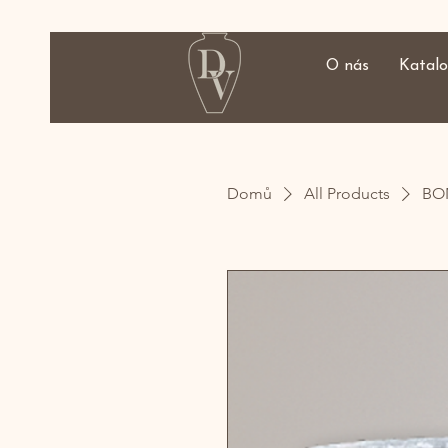
O nás
Katal
Domů
All Products
BO