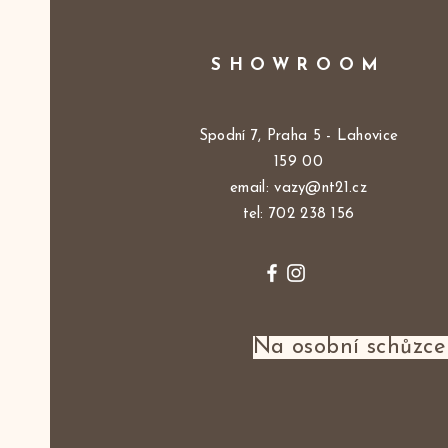
SHOWROOM
Spodní 7, Praha 5 - Lahovice
159 00
email:
vazy@nt21.cz
tel: 702 238 156
Na osobní schůzce 