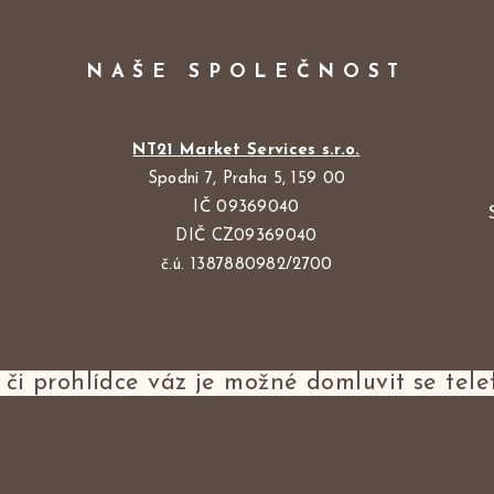
NAŠE SPOLEČNOST
NT21 Market Services s.r.o.
Spodní 7, Praha 5, 159 00
IČ 09369040
DIČ CZ09369040
č.ú. 1387880982/2700
či prohlídce váz je možné domluvit se tele