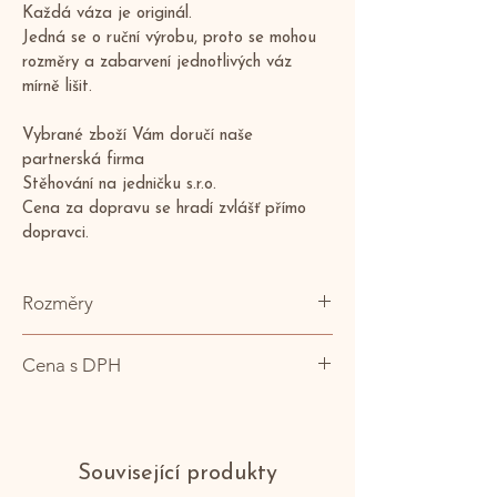
Každá váza je originál.
Jedná se o ruční výrobu, proto se mohou 
rozměry a zabarvení jednotlivých váz 
mírně lišit.
Vybrané zboží Vám doručí naše 
partnerská firma
Stěhování na jedničku s.r.o. 
Cena za dopravu se hradí zvlášť přímo 
dopravci.
Rozměry
101 x 53cm (v x š)
Cena s DPH
24.079 Kč
Související produkty