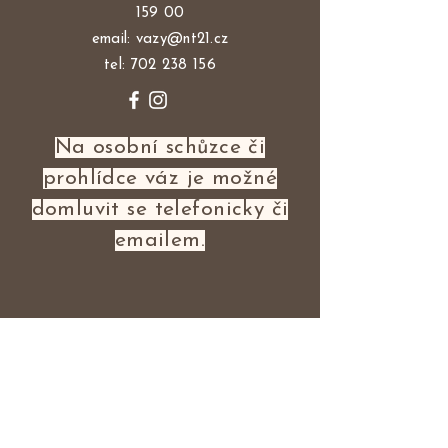
159 00
email:
vazy@nt21.cz
tel:
702 238 156
Na osobní schůzce či
prohlídce váz je možné
domluvit se telefonicky či
emailem.
NAŠE SPOLEČNOST
NT21 Market Services s.r.o.
Spodní 7, Praha 5, 159 00
IČ
09369040